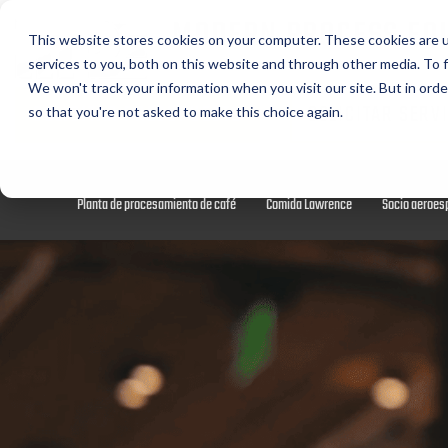
MODERN PROCESS EQ
This website stores cookies on your computer. These cookies are 
CORPORATION
services to you, both on this website and through other media. To f
We won't track your information when you visit our site. But in orde
SOLICITAR PRESUPUESTO
SOLICITAR SERV
so that you're not asked to make this choice again.
Equipo de molienda de café
Transportadores de arrastre tubulares Chain-Vey
Planta de procesamiento de café
Comida Lawrence
Socio aeroes