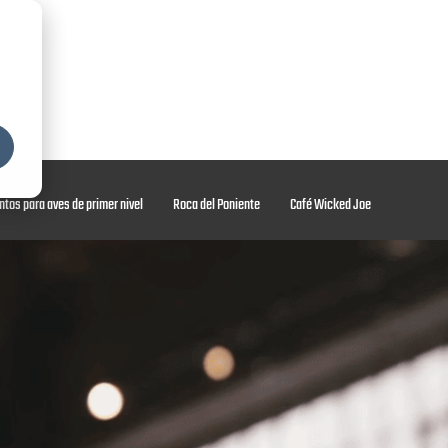
uímicos y minerales
Servicios y soporte técnico
Acerca de MPE
ntos para aves de primer nivel
Roca del Poniente
Café Wicked Joe