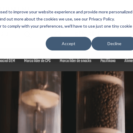
UIPMENT
used to improve your website experience and provide more personalized
ind out more about the cookies we use, see our Privacy Policy.
r to comply with your preferences, we'll have to use just one tiny cookie
ICIO
CONTACTO
Idioma
Proyectos destacados
Equipos de molienda de alimentos, productos q
Accept
Decline
pacial OEM
Marca líder de CPG
Marca líder de snacks
Pacifikava
Alime