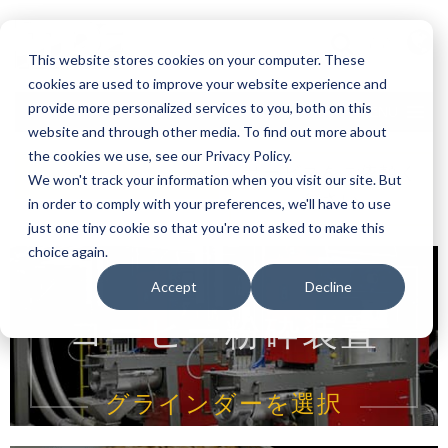
言語
This website stores cookies on your computer. These
cookies are used to improve your website experience and
provide more personalized services to you, both on this
MENU
website and through other media. To find out more about
the cookies we use, see our Privacy Policy.
見積もり依頼
サービスをご依頼く
We won't track your information when you visit our site. But
ださい
in order to comply with your preferences, we'll have to use
just one tiny cookie so that you're not asked to make this
choice again.
Accept
Decline
コーヒー粉砕装置
グラインダーを選択