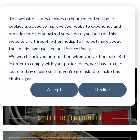
Taal
This website stores cookies on your computer. These
cookies are used to improve your website experience and
provide more personalized services to you, both on this
MENU
website and through other media. To find out more about
the cookies we use, see our Privacy Policy.
OFFERTE AANVRAGEN
SERVICE AANVRAGEN
We won't track your information when you visit our site. But
in order to comply with your preferences, we'll have to use
just one tiny cookie so that you're not asked to make this
choice again.
KOFFIE MALEN
Accept
Decline
APPARATUUR
SELECTEER EEN GRINDER