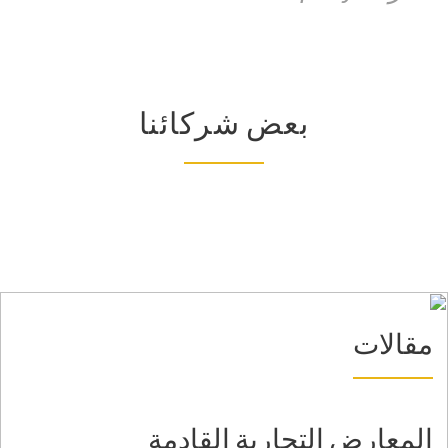
بعض شركائنا
لات
ارض التجارية القادمة