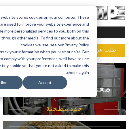
اللغة
This website stores cookies on your computer. These
cookies are used to improve your website experience and
provide more personalized services to you, both on this
MENU
site and through other media. To find out more about the
cookies we use, see our Privacy Policy.
ب عرض أسعار
طلب الخدمة
e won't track your information when you visit our site. But
in order to comply with your preferences, we'll have to use
just one tiny cookie so that you're not asked to make this
choice again.
Decline
Accept
معدات طحن القهوة
حدد مطحنة