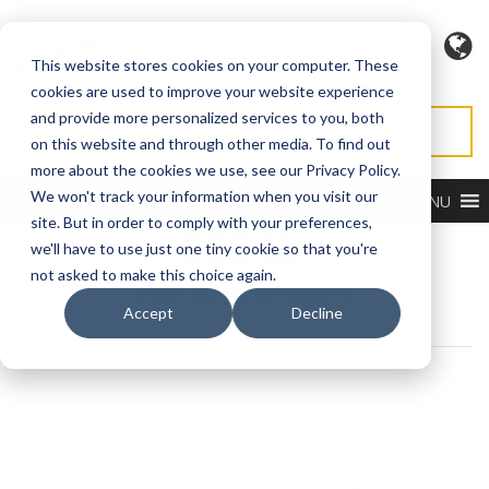
Bahasa
This website stores cookies on your computer. These
cookies are used to improve your website experience
and provide more personalized services to you, both
MINTA PENAWARAN
MEMINTA LAYANAN
on this website and through other media. To find out
more about the cookies we use, see our Privacy Policy.
We won't track your information when you visit our
MENU
800 DL
site. But in order to comply with your preferences,
we'll have to use just one tiny cookie so that you're
not asked to make this choice again.
MODEL 800 DL LUMP BREAKER
Accept
Decline