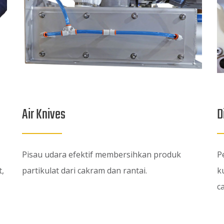
Air Knives
D
Pisau udara efektif membersihkan produk
P
,
partikulat dari cakram dan rantai.
k
c