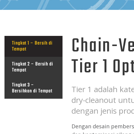
Chain-Ve
Tingkat 1 – Bersih di
Tempat
Tier 1 Op
Tingkat 2 – Bersih di
Tempat
Tingkat 3 –
Tier 1 adalah kat
Bersihkan di Tempat
dry-cleanout unt
dengan jenis pro
Dengan desain pembersi