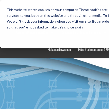
MODERN PROCESS EQ
This website stores cookies on your computer. These cookies are 
CORPORATION
services to you, both on this website and through other media. To f
We won't track your information when you visit our site. But in orde
so that you're not asked to make this choice again.
Peralatan Penggilingan Kopi
Konveyor Seret Tubular Chain-Vey
Makanan Lawrence
Mitra Kedirgantaraan OE