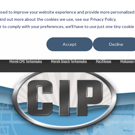
UIPMENT
used to improve your website experience and provide more personalized
MINTA PENAWARAN
MEMI
ind out more about the cookies we use, see our Privacy Policy.
r to comply with your preferences, we'll have to use just one tiny cookie
Proyek Unggulan
Peralatan Penggilingan Makanan, Kimia & Mineral
Accept
Decline
M
Merek CPG Terkemuka
Merek Snack Terkemuka
Pacifikava
Makanan 