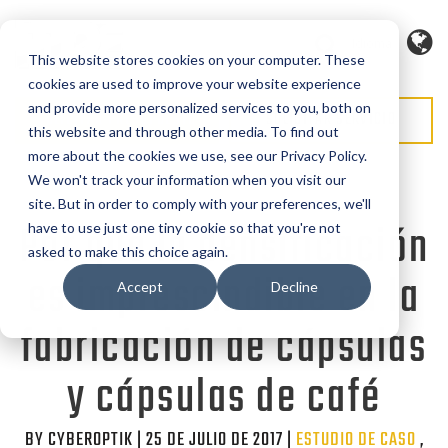
Idioma
This website stores cookies on your computer. These
cookies are used to improve your website experience
and provide more personalized services to you, both on
SOLICITAR PRESUPUESTO
SOLICITAR SERVICIO
this website and through other media. To find out
more about the cookies we use, see our Privacy Policy.
We won't track your information when you visit our
site. But in order to comply with your preferences, we'll
Por qué la densificación
have to use just one tiny cookie so that you're not
asked to make this choice again.
es imprescindible en la
Accept
Decline
fabricación de cápsulas
y cápsulas de café
BY CYBEROPTIK | 25 DE JULIO DE 2017 |
Categories
ESTUDIO DE CASO
,