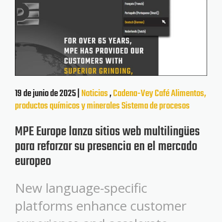
19 de junio de 2025 |
Noticias
,
Cadena-Vey
Café
Alimentos,
productos químicos y minerales
Sistema de procesos
MPE Europe lanza sitios web multilingües
para reforzar su presencia en el mercado
europeo
New language-specific
platforms enhance customer