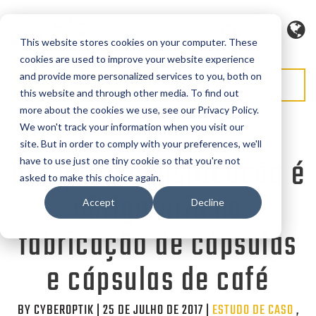
Idioma
This website stores cookies on your computer. These
cookies are used to improve your website experience
and provide more personalized services to you, both on
SOLICITAR ORÇAMENTO
SOLICITAR SERVIÇO
this website and through other media. To find out
more about the cookies we use, see our Privacy Policy.
We won't track your information when you visit our
site. But in order to comply with your preferences, we'll
Por que a densificação é
have to use just one tiny cookie so that you're not
asked to make this choice again.
obrigatória na
Accept
Decline
fabricação de cápsulas
e cápsulas de café
BY CYBEROPTIK | 25 DE JULHO DE 2017 |
Categories
ESTUDO DE CASO
,