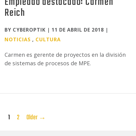
Empleado destacado: Carmen
Reich
Categories
BY CYBEROPTIK | 11 DE ABRIL DE 2018 |
NOTICIAS
,
CULTURA
Carmen es gerente de proyectos en la división
de sistemas de procesos de MPE.
Paginación
1
2
Older
→
de
entradas