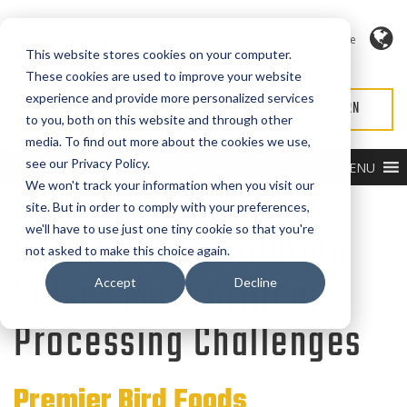
Sprache
This website stores cookies on your computer.
These cookies are used to improve your website
experience and provide more personalized services
ANGEBOT ANFORDERN
SERVICE ANFORDERN
to you, both on this website and through other
media. To find out more about the cookies we use,
see our Privacy Policy.
MENU
Streamlined, High-
We won't track your information when you visit our
site. But in order to comply with your preferences,
we'll have to use just one tiny cookie so that you're
Performance Solution
not asked to make this choice again.
Solves Most Critical
Accept
Decline
Processing Challenges
Premier Bird Foods