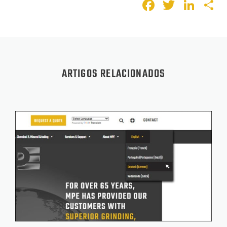
Faceboo
Twitte
Lin
S
ARTIGOS RELACIONADOS