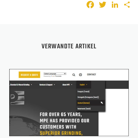
Faceboo
Twitte
Lin
T
VERWANDTE ARTIKEL