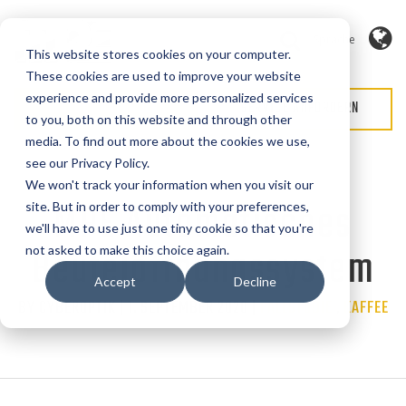
Sprache
This website stores cookies on your computer.
These cookies are used to improve your website
experience and provide more personalized services
ANGEBOT ANFORDERN
SERVICE ANFORDERN
to you, both on this website and through other
media. To find out more about the cookies we use,
see our Privacy Policy.
We won't track your information when you visit our
MPE Automatisches
site. But in order to comply with your preferences,
we'll have to use just one tiny cookie so that you're
Beutelöffnungssystem
not asked to make this choice again.
Accept
Decline
BY CYBEROPTIK | 1. SEPTEMBER 2020 |
Categories
FALLSTUDIE
,
KAFFEE