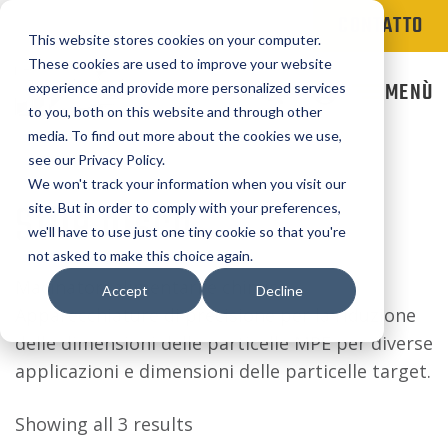
CONTATTO
This website stores cookies on your computer.
These cookies are used to improve your website
MENÙ
experience and provide more personalized services
to you, both on this website and through other
media. To find out more about the cookies we use,
see our Privacy Policy.
We won't track your information when you visit our
Stile disco
site. But in order to comply with your preferences,
we'll have to use just one tiny cookie so that you're
not asked to make this choice again.
Macinatori alimentari e chimici
Accept
Decline
Apparecchiature di precisione per la riduzione
delle dimensioni delle particelle MPE per diverse
applicazioni e dimensioni delle particelle target.
Showing all 3 results