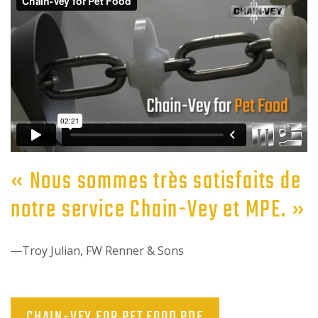
« Nous sommes très satisfaits de
notre service Chain-Vey et MPE. »
―Troy Julian, FW Renner & Sons
CHAIN-VEY FOR PET FOOD PDF