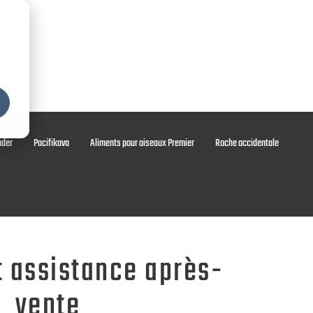
 minéraux
Services et assistance
À propos de MPE
ader
Pacifikava
Aliments pour oiseaux Premier
Roche occidentale
sur mesure.
in de répondre pleinement à vos besoins
t assistance après-
vente