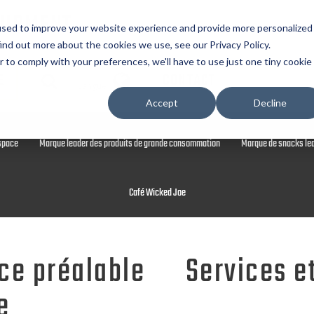
UIPMENT
used to improve your website experience and provide more personalized
ind out more about the cookies we use, see our Privacy Policy.
r to comply with your preferences, we'll have to use just one tiny cookie
E
CONTACT
Langue
Projets en vedette
Équipement de broyage pour l'alimentaire, la chimie et les
Accept
Decline
space
Marque leader des produits de grande consommation
Marque de snacks le
ierie et fabrication d’équipements de traitement 
Café Wicked Joe
ervices et d’assistance, avant et après-vente, af
nce préalable
Services e
e