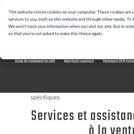
MODERN PROCESS EQ
This website stores cookies on your computer. These cookies are 
CORPORATION
services to you, both on this website and through other media. To f
We won't track your information when you visit our site. But in orde
DEMANDE DE DEVIS
DEMANDER UN SERVIC
so that you're not asked to make this choice again.
Broyeurs à café
Convoyeurs tubulaires à chaîne Chain-Vey
Usine de traitement du café
Nourriture Lawrence
Partenaire OEM Aero
Chez MPE, nous sommes experts en ingén
Nous proposons une gamme complète de s
spécifiques.
Services et assista
à la vent