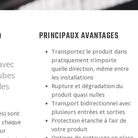
®
PRINCIPAUX AVANTAGES
Transportez le produit dans
pratiquement n’importe
avec
quelle direction, même entre
tubes
les installations
des
Rupture et dégradation du
produit quasi nulles
Transport bidirectionnel avec
plusieurs entrées et sorties
es) sont
Protection étanche à l’air de
e chaque
votre produit
our
Options de nettoyage en place