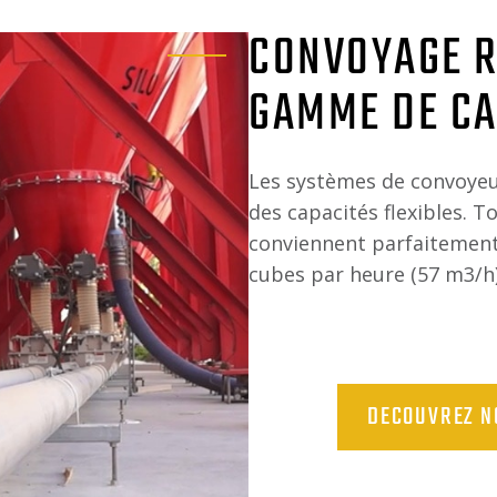
CONVOYAGE R
GAMME DE CA
Les systèmes de convoyeu
des capacités flexibles. 
conviennent parfaitement
cubes par heure (57 m3/h)
DECOUVREZ N