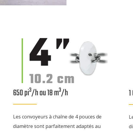
3
3
650 pi
/h ou 18 m
/h
1
Les convoyeurs à chaîne de 4 pouces de
L
diamètre sont parfaitement adaptés au
d