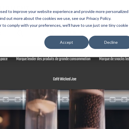
UIPMENT
used to improve your website experience and provide more personalized
ind out more about the cookies we use, see our Privacy Policy.
r to comply with your preferences, we'll have to use just one tiny cookie
E
CONTACT
Langue
Projets en vedette
Équipement de broyage pour l'alimentaire, la chimie et les
Accept
Decline
space
Marque leader des produits de grande consommation
Marque de snacks le
Café Wicked Joe