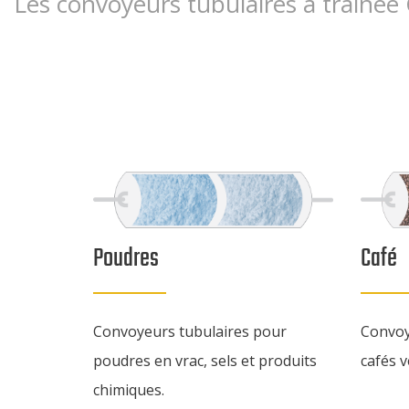
Les convoyeurs tubulaires à traînée
Poudres
Café
Convoyeurs tubulaires pour
Convoy
poudres en vrac, sels et produits
cafés v
chimiques.