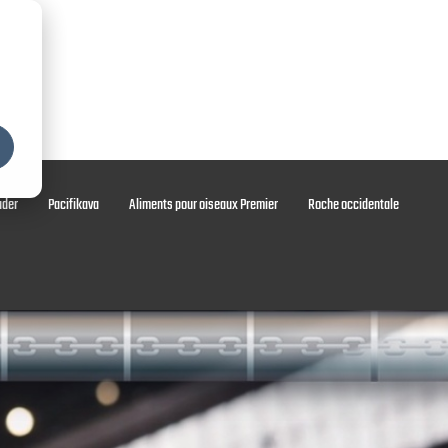
 minéraux
Services et assistance
À propos de MPE
ader
Pacifikava
Aliments pour oiseaux Premier
Roche occidentale