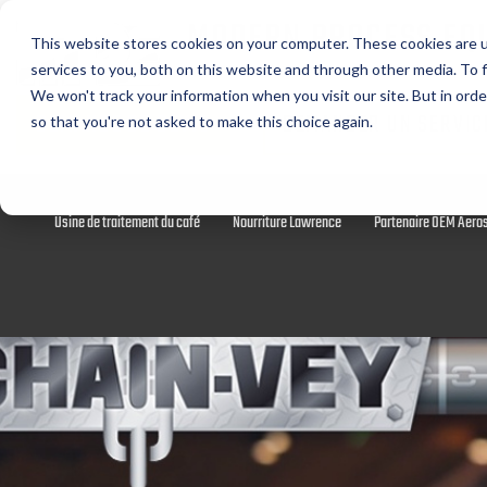
MODERN PROCESS EQ
This website stores cookies on your computer. These cookies are 
CORPORATION
services to you, both on this website and through other media. To f
We won't track your information when you visit our site. But in orde
DEMANDE DE DEVIS
DEMANDER UN SERVIC
so that you're not asked to make this choice again.
Broyeurs à café
Convoyeurs tubulaires à chaîne Chain-Vey
Usine de traitement du café
Nourriture Lawrence
Partenaire OEM Aero