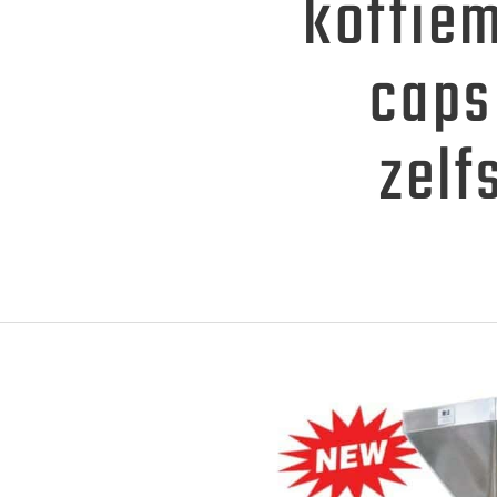
koffiem
capsu
zelf