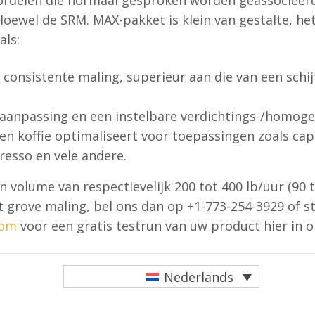
oordelen die normaal gesproken worden geassocieer
oewel de SRM. MAX-pakket is klein van gestalte, het
als:
 consistente maling, superieur aan die van een schi
aanpassing en een instelbare verdichtings-/homoge
en koffie optimaliseert voor toepassingen zoals caps
presso en vele andere.
 volume van respectievelijk 200 tot 400 lb/uur (90 
t grove maling, bel ons dan op +1-773-254-3929 of s
com
voor een gratis testrun van uw product hier in onz
Nederlands