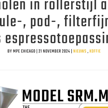
olen in rollerstijl 
le-, pod-, filterfi
s espressotoepass
BY MPE CHICAGO | 21 NOVEMBER 2024 |
Categories
NIEUWS
,
KOFFIE