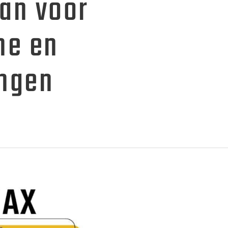
aan voor
jne en
ingen