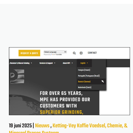
19 juni 2025 |
Nieuws
,
Ketting-Vey
Koffie
Voedsel, Chemie, &