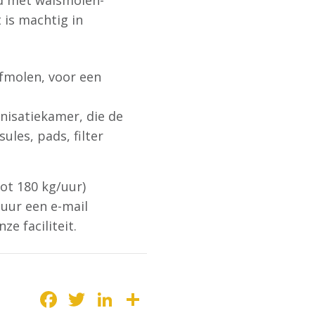
d met walsmolen-
 is machtig in
jfmolen, voor een
nisatiekamer, die de
ules, pads, filter
tot 180 kg/uur)
tuur een e-mail
e faciliteit.
Facebook
Twitter
LinkedIn
Delen