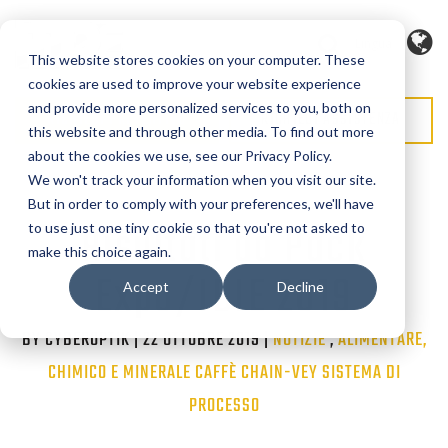
Lingua
This website stores cookies on your computer. These
cookies are used to improve your website experience
and provide more personalized services to you, both on
RICHIEDI PREVENTIVO
RICHIEDI ASSISTENZA
this website and through other media. To find out more
about the cookies we use, see our Privacy Policy.
We won't track your information when you visit our site.
But in order to comply with your preferences, we'll have
Risultati da Pack
to use just one tiny cookie so that you're not asked to
make this choice again.
Expo/IBIE 2019
Accept
Decline
BY CYBEROPTIK | 22 OTTOBRE 2019 |
Categorie
NOTIZIE
,
ALIMENTARE,
CHIMICO E MINERALE
CAFFÈ
CHAIN-VEY
SISTEMA DI
PROCESSO