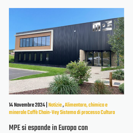
14 Novembre 2024 |
Notizie
,
Alimentare, chimico e
minerale
Caffè
Chain-Vey
Sistema di processo
Cultura
MPE si espande in Europa con