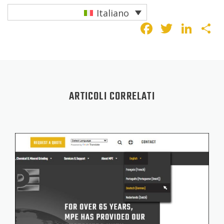
Italiano
Faceboo
Twitte
Lin
C
ARTICOLI CORRELATI