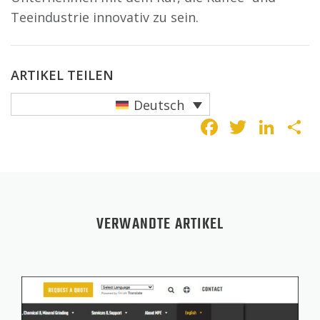
Teeindustrie innovativ zu sein.
ARTIKEL TEILEN
Deutsch
Faceboo
Twitte
Lin
T
VERWANDTE ARTIKEL