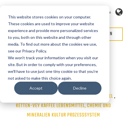
Sprache
This website stores cookies on your computer.
These cookies are used to improve your website
experience and provide more personalized services
ANGEBOT ANFORDERN
SERVICE ANFORDERN
to you, both on this website and through other
media. To find out more about the cookies we use,
see our Privacy Policy.
We won't track your information when you visit our
Das Lieferanten-
site. But in order to comply with your preferences,
we'll have to use just one tiny cookie so that you're
Spotlight von MPE
not asked to make this choice again.
Accept
Decline
BY EDMUND SINNOTT | 14. DEZEMBER 2021 |
Categories
ARTIKEL
,
KETTEN-VEY
KAFFEE
LEBENSMITTEL, CHEMIE UND
MINERALIEN
KULTUR
PROZESSSYSTEM