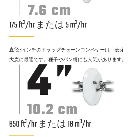
3
3
175 ft
/hr または 5 m
/hr
直径3インチのドラッグチェーンコンベヤーは、麦芽
大麦に最適です。種子やパン粉にも人気があります。
3
3
650 ft
/hr または 18 m
/hr