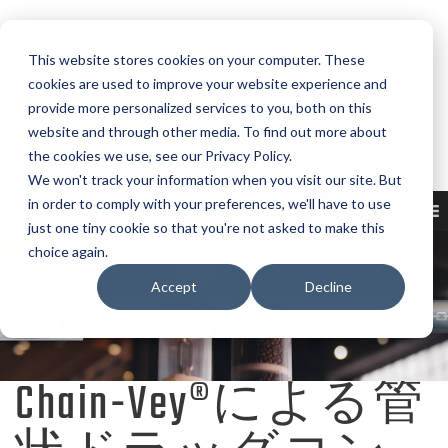
言語
This website stores cookies on your computer. These
cookies are used to improve your website experience and
provide more personalized services to you, both on this
見積もり依頼
サービスをご依頼く
website and through other media. To find out more about
ださい
the cookies we use, see our Privacy Policy.
We won't track your information when you visit our site. But
in order to comply with your preferences, we'll have to use
MENU
just one tiny cookie so that you're not asked to make this
choice again.
Accept
Decline
Chain-Vey®による管