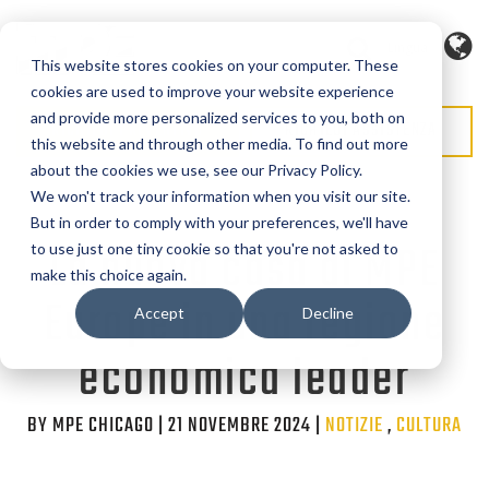
Lingua
This website stores cookies on your computer. These
cookies are used to improve your website experience
and provide more personalized services to you, both on
RICHIEDI PREVENTIVO
RICHIEDI ASSISTENZA
this website and through other media. To find out more
about the cookies we use, see our Privacy Policy.
We won't track your information when you visit our site.
But in order to comply with your preferences, we'll have
La nuova casa di MPE
to use just one tiny cookie so that you're not asked to
make this choice again.
Europe in una regione
Accept
Decline
economica leader
BY MPE CHICAGO | 21 NOVEMBRE 2024 |
Categorie
NOTIZIE
,
CULTURA