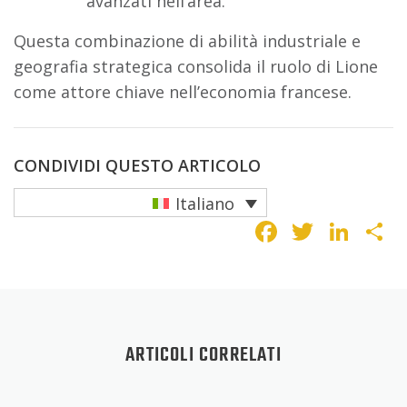
avanzati nell’area.
Questa combinazione di abilità industriale e
geografia strategica consolida il ruolo di Lione
come attore chiave nell’economia francese.
CONDIVIDI QUESTO ARTICOLO
Italiano
Faceboo
Twitte
Lin
C
ARTICOLI CORRELATI