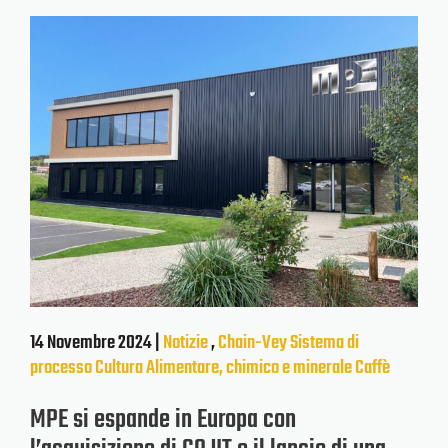
14 Novembre 2024 |
Notizie
,
Chain-Vey
Sistema di
processo
Cultura
Alimentare, chimico e minerale
Caffè
MPE si espande in Europa con