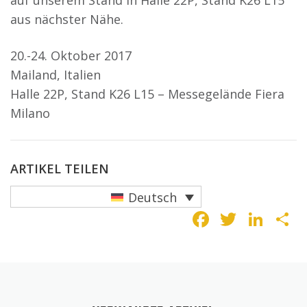
auf unserem Stand in Halle 22P, Stand K26 L15
aus nächster Nähe.
20.-24. Oktober 2017
Mailand, Italien
Halle 22P, Stand K26 L15 – Messegelände Fiera
Milano
ARTIKEL TEILEN
Deutsch
Faceboo
Twitte
Lin
T