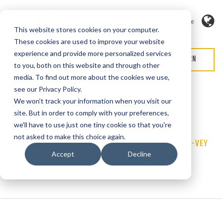
Sprache
This website stores cookies on your computer.
These cookies are used to improve your website
experience and provide more personalized services
ANGEBOT ANFORDERN
SERVICE ANFORDERN
to you, both on this website and through other
media. To find out more about the cookies we use,
see our Privacy Policy.
We won't track your information when you visit our
HostMilano 2017
site. But in order to comply with your preferences,
we'll have to use just one tiny cookie so that you're
not asked to make this choice again.
BY CYBEROPTIK | 1. JANUAR 1994 |
Categories
MESSEN
,
KETTEN-VEY
Accept
Decline
KAFFEE
PROZESSSYSTEM