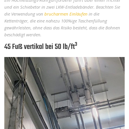
und ein Schiebetor in zwei LKW-Entladebänder. Beachten Sie
die Verwendung von
brucharmen Einläufen
in die
Kettenträger, die eine nahezu 100%ige Taschenfüllung
gewährleisten, ohne dass das Risiko besteht, dass die Bohnen
beschädigt werden.
3
45 Fuß vertikal bei 50 lb/ft