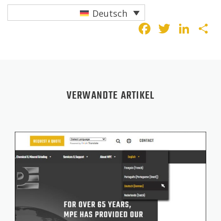
Deutsch
Faceboo
Twitte
Lin
T
VERWANDTE ARTIKEL