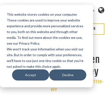
Sprache
This website stores cookies on your computer.
These cookies are used to improve your website
experience and provide more personalized services
ANGEBOT ANFORDERN
SERVICE ANFORDERN
to you, both on this website and through other
media. To find out more about the cookies we use,
see our Privacy Policy.
We won't track your information when you visit our
Fördern von trockenen
site. But in order to comply with your preferences,
we'll have to use just one tiny cookie so that you're
Bohnen mit Chain-Vey
not asked to make this choice again.
Accept
Decline
BY CYBEROPTIK | 31. DEZEMBER 2017 |
Categories
FALLSTUDIE
,
KETTEN-
VEY