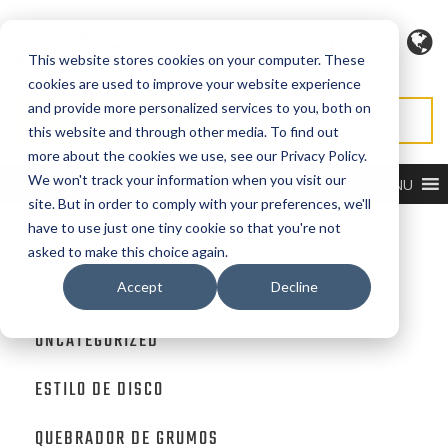
Idioma
This website stores cookies on your computer. These
cookies are used to improve your website experience
and provide more personalized services to you, both on
SOLICITAR ORÇAMENTO
SOLICITAR SERVIÇO
this website and through other media. To find out
more about the cookies we use, see our Privacy Policy.
We won't track your information when you visit our
MENU
site. But in order to comply with your preferences, we'll
have to use just one tiny cookie so that you're not
TUTTI I TIPI
asked to make this choice again.
TODOS OS TIPOS
Accept
Decline
UNCATEGORIZED
ESTILO DE DISCO
QUEBRADOR DE GRUMOS