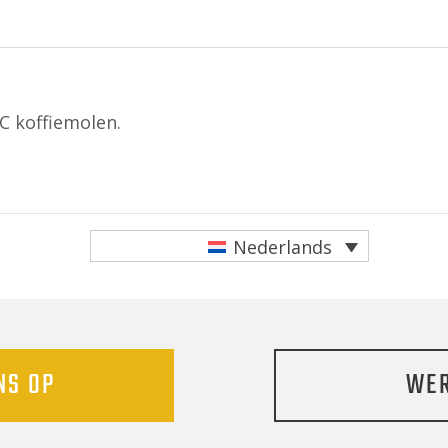
C koffiemolen.
edIn
len
Nederlands
NS OP
WER