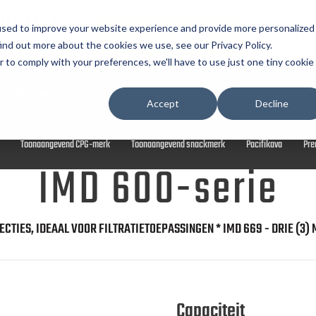
UIPMENT
used to improve your website experience and provide more personalized
OFFERTE AANVRAGEN
SERVI
ind out more about the cookies we use, see our Privacy Policy.
r to comply with your preferences, we'll have to use just one tiny cookie
Uitgelichte projecten
Voedsel-, chemische en minerale maalapparatuur
Accept
Decline
Toonaangevend CPG-merk
Toonaangevend snackmerk
Pacifikava
Pre
IMD 600-serie
ECTIES, IDEAAL VOOR FILTRATIETOEPASSINGEN * IMD 669 - DRIE (
Capaciteit