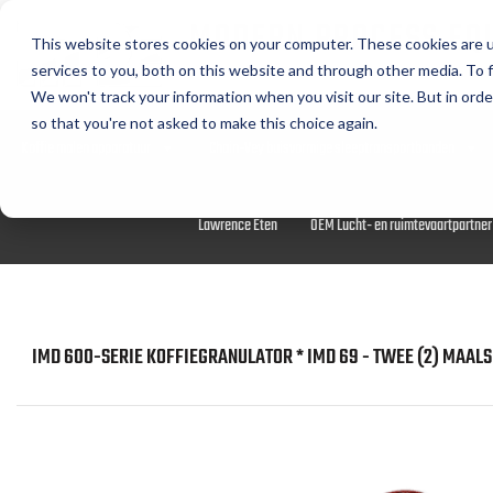
MODERN PROCESS EQ
This website stores cookies on your computer. These cookies are 
CORPORATION
services to you, both on this website and through other media. To f
We won't track your information when you visit our site. But in orde
so that you're not asked to make this choice again.
Koffie malen apparatuur
Chain-Vey buisvormige sleeptransportbanden
Lawrence Eten
OEM Lucht- en ruimtevaartpartner
IMD 600-SERIE KOFFIEGRANULATOR * IMD 69 - TWEE (2) MAALS