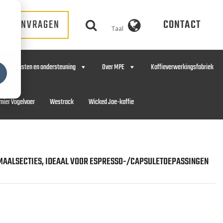
CE AANVRAGEN
CONTACT
Taal
Diensten en ondersteuning
Over MPE
Koffieverwerkingsfabriek
mier Vogelvoer
Westrock
Wicked Joe-koffie
3) MAALSECTIES, IDEAAL VOOR ESPRESSO-/CAPSULETOEPASSINGEN