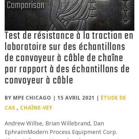
Test de résistance à la traction en
laboratoire sur des échantillons
de convoyeur à câble de chaîne
par rapport à des échantillons de
convoyeur à câble
Categories
BY MPE CHICAGO | 15 AVRIL 2021 |
ÉTUDE DE
CAS
,
CHAÎNE-VEY
Andrew Willse, Brian Willebrand, Dan
EphraimModern Process Equipment Corp.