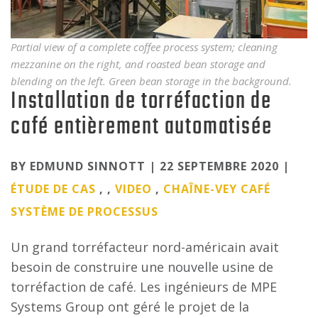
Partial view of a complete coffee process system; cleaning
mezzanine on the right, and roasted bean storage and
blending on the left. Green bean storage in the background.
Installation de torréfaction de
café entièrement automatisée
Categories
BY EDMUND SINNOTT | 22 SEPTEMBRE 2020 |
ÉTUDE DE CAS
, ,
VIDEO
,
CHAÎNE-VEY
CAFÉ
SYSTÈME DE PROCESSUS
Un grand torréfacteur nord-américain avait
besoin de construire une nouvelle usine de
torréfaction de café. Les ingénieurs de MPE
Systems Group ont géré le projet de la