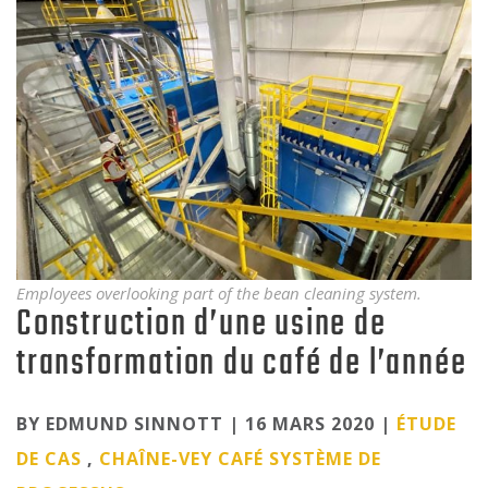
Employees overlooking part of the bean cleaning system.
Construction d’une usine de
transformation du café de l’année
Categories
BY EDMUND SINNOTT | 16 MARS 2020 |
ÉTUDE
DE CAS
,
CHAÎNE-VEY
CAFÉ
SYSTÈME DE