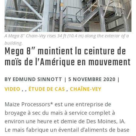
A Mega 8" Chain-Vey rises 34 ft (10.4 m) along the exterior of a
building.
Mega 8″ maintient la ceinture de
maïs de l’Amérique en mouvement
Categories
BY EDMUND SINNOTT | 5 NOVEMBRE 2020 |
VIDEO
, ,
ÉTUDE DE CAS
,
CHAÎNE-VEY
Maize Processors* est une entreprise de
broyage à sec du maïs à service complet à
environ une heure et demie de Des Moines, IA.
Le maïs fabrique un éventail d’aliments de base