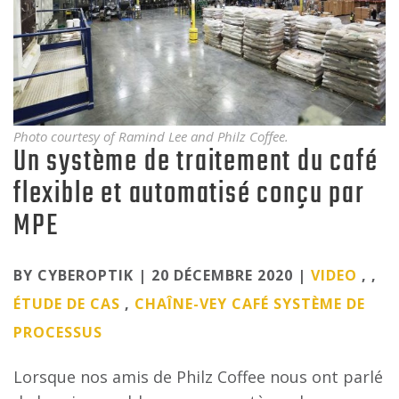
Photo courtesy of Ramind Lee and Philz Coffee.
Un système de traitement du café
flexible et automatisé conçu par
MPE
Categories
BY CYBEROPTIK | 20 DÉCEMBRE 2020 |
VIDEO
, ,
ÉTUDE DE CAS
,
CHAÎNE-VEY
CAFÉ
SYSTÈME DE
PROCESSUS
Lorsque nos amis de Philz Coffee nous ont parlé