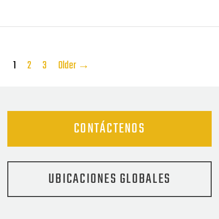
Paginación
1
2
3
Older
→
de
entradas
CONTÁCTENOS
UBICACIONES GLOBALES