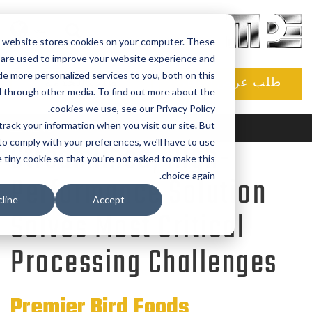
اللغة
This website stores cookies on your computer. These
cookies are used to improve your website experience and
provide more personalized services to you, both on this
ب عرض أسعار
طلب الخدمة
site and through other media. To find out more about the
cookies we use, see our Privacy Policy.
e won't track your information when you visit our site. But
MENU
Streamlined, High-
in order to comply with your preferences, we'll have to use
just one tiny cookie so that you're not asked to make this
choice again.
Performance Solution
Decline
Accept
Solves Most Critical
Processing Challenge
Premier Bird Foods