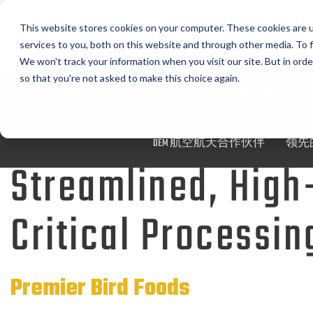
MODERN PROCESS EQ
This website stores cookies on your computer. These cookies are 
CORPORATION
services to you, both on this website and through other media. To f
We won't track your information when you visit our site. But in orde
so that you're not asked to make this choice again.
咖啡研磨设备
Chain-Vey 管状拖曳输送机
OEM 航空航天合作伙伴
领先的
Streamlined, High
Critical Processi
Premier Bird Foods