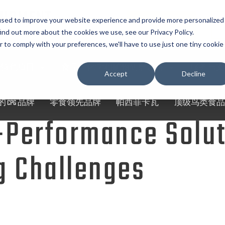
UIPMENT
used to improve your website experience and provide more personalized
请求报价
ind out more about the cookies we use, see our Privacy Policy.
r to comply with your preferences, we'll have to use just one tiny cookie
特色项目
食品、化学和矿物研磨设备
服务与支
Accept
Decline
 CPG 品牌
零食领先品牌
帕西菲卡瓦
顶级鸟类食品
-Performance Solut
ng Challenges