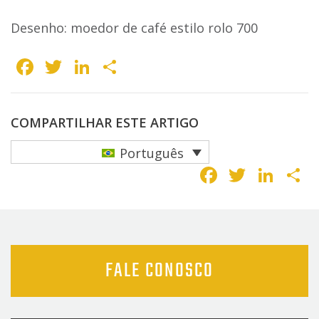
Desenho: moedor de café estilo rolo 700
Facebook
Twitter
LinkedIn
Share
COMPARTILHAR ESTE ARTIGO
Português
Faceboo
Twitte
Lin
S
FALE CONOSCO