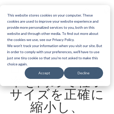
言語
This website stores cookies on your computer. These
cookies are used to improve your website experience and
provide more personalized services to you, both on this
見積もり依頼
サービスをご依頼く
website and through other media. To find out more about
ださい
the cookies we use, see our Privacy Policy.
We won't track your information when you visit our site. But
in order to comply with your preferences, we'll have to use
just one tiny cookie so that you're not asked to make this
ローラーミル:効
choice again.
Accept
Decline
率を高めて粒子
サイズを正確に
縮小し、