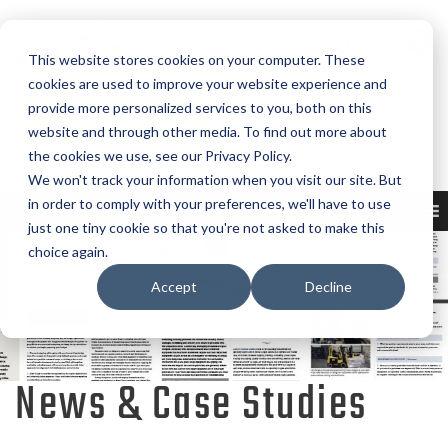
言語
This website stores cookies on your computer. These
cookies are used to improve your website experience and
provide more personalized services to you, both on this
見積もり依頼
サービスをご依頼く
website and through other media. To find out more about
ださい
the cookies we use, see our Privacy Policy.
We won't track your information when you visit our site. But
in order to comply with your preferences, we'll have to use
MENU
just one tiny cookie so that you're not asked to make this
choice again.
Accept
Decline
News & Case Studies