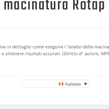
macinatura Rotap
e in dettaglio come eseguire l “analisi della macina
e ottenere risultati accurati. (Diritto d” autore, MP
edIn
ndividi
Italiano