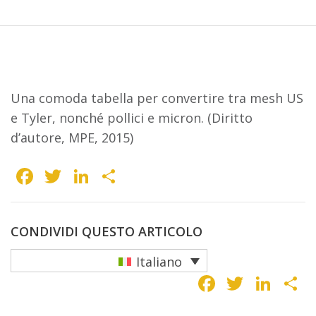
Una comoda tabella per convertire tra mesh US
e Tyler, nonché pollici e micron. (Diritto
d’autore, MPE, 2015)
Facebook
Twitter
LinkedIn
Condividi
CONDIVIDI QUESTO ARTICOLO
Italiano
Faceboo
Twitte
Lin
C