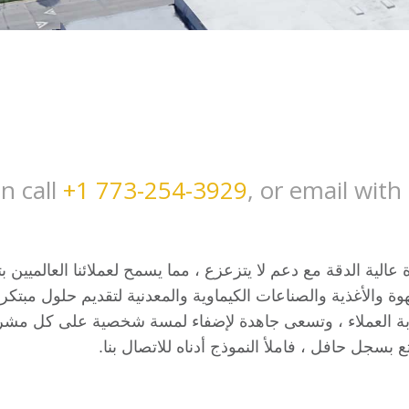
n call
+1 773-254-3929
, or email wit
الية الدقة مع دعم لا يتزعزع ، مما يسمح لعملائنا العالميين 
 لأكثر من 60 عاما ، التزمت MPE بخدمة القهوة والأغذية والصناعات الكيماوية والمعدنية لتقديم حل
معدات وامتثال ودعم لا مثيل لها. تشتهر MPE بتجربة العملاء ، وتسعى جاهدة لإضفاء لمسة شخصية عل
سجل حافل ، فاملأ النموذج أدناه للاتصال بنا.