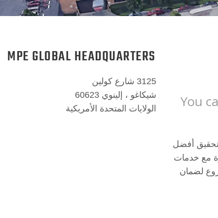
MPE GLOBAL HEADQUARTERS
3125 شارع كولين
شيكاغو ، إلينوي 60623
You ca
الولايات المتحدة الأمريكية
بتحقيق أفضل
ول مبتكرة مع خدمات
ى كل مشروع لضمان