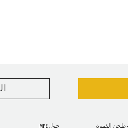
ال
طحن القهوة
حول MPE