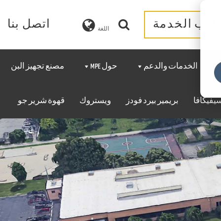
لب الخدمة
اتصل بنا
اللغة
الخدمات والدعم
حول MPE
مصنع تجهيز البن
سيفيكافا
بريمير بيرد فودز
ويستروك
قهوة شرير جو