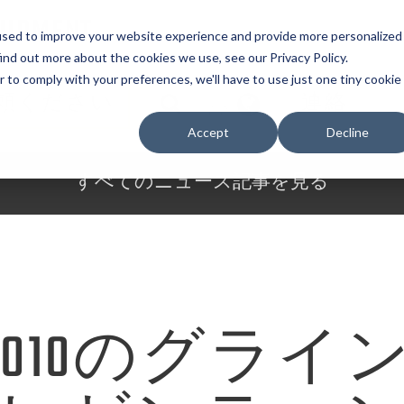
UIPMENT
used to improve your website experience and provide more personalized
ind out more about the cookies we use, see our Privacy Policy.
r to comply with your preferences, we'll have to use just one tiny cookie
頼ください
連絡
言語
Accept
Decline
すべてのニュース記事を見る
A 2010のグラ