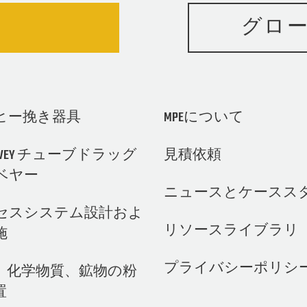
グロ
ヒー挽き器具
MPEについて
IN-VEY チューブドラッグ
見積依頼
ベヤー
ニュースとケースス
セスシステム設計およ
リソースライブラリ
施
プライバシーポリシ
、化学物質、鉱物の粉
置