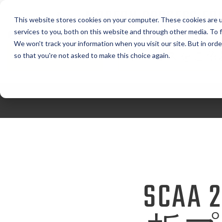
MODERN PROCESS EQ
This website stores cookies on your computer. These cookies are 
CORPORATION
services to you, both on this website and through other media. To f
We won't track your information when you visit our site. But in orde
見積もり依頼
サービスをご依
so that you're not asked to make this choice again.
SCA