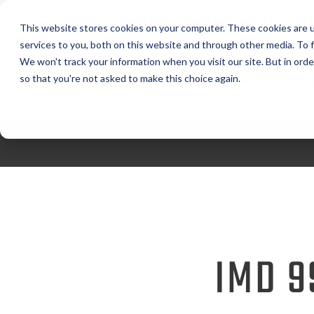
MODERN PROCESS EQ
This website stores cookies on your computer. These cookies are 
CORPORATION
services to you, both on this website and through other media. To f
We won't track your information when you visit our site. But in orde
見積もり依頼
サービスをご依
so that you're not asked to make this choice again.
IM