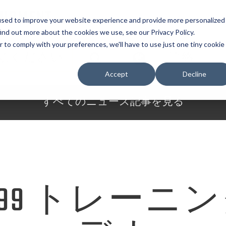
UIPMENT
used to improve your website experience and provide more personalized
ind out more about the cookies we use, see our Privacy Policy.
r to comply with your preferences, we'll have to use just one tiny cookie
頼ください
連絡
言語
Accept
Decline
すべてのニュース記事を見る
D 999 トレーニ