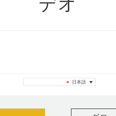
デオ
dIn
日本語