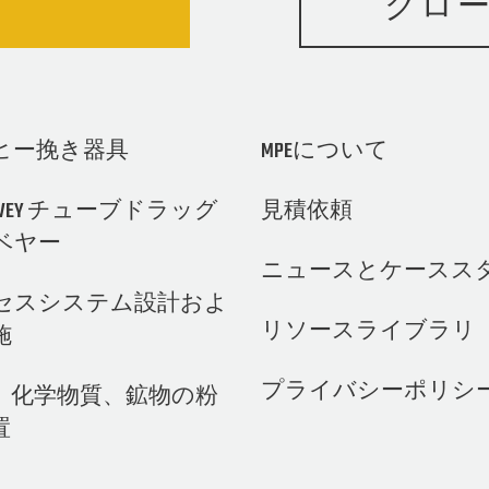
グロ
ヒー挽き器具
MPEについて
IN-VEY チューブドラッグ
見積依頼
ベヤー
ニュースとケースス
セスシステム設計およ
リソースライブラリ
施
プライバシーポリシ
、化学物質、鉱物の粉
置