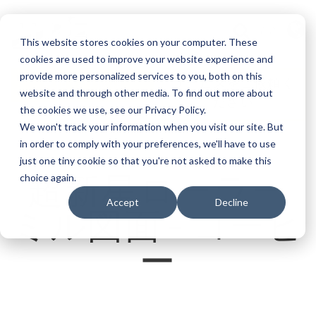
言語
This website stores cookies on your computer. These
cookies are used to improve your website experience and
provide more personalized services to you, both on this
見積もり依頼
サービスをご依頼く
website and through other media. To find out more about
ださい
the cookies we use, see our Privacy Policy.
We won't track your information when you visit our site. But
in order to comply with your preferences, we'll have to use
just one tiny cookie so that you're not asked to make this
超新星ローラー
choice again.
Accept
Decline
ミル図面 – コーヒ
ー