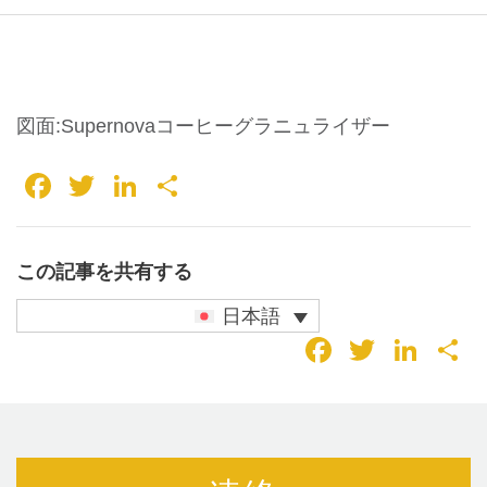
図面:Supernovaコーヒーグラニュライザー
Facebook
Twitter
LinkedIn
共
有
この記事を共有する
日本語
Faceboo
Twitter
Lin