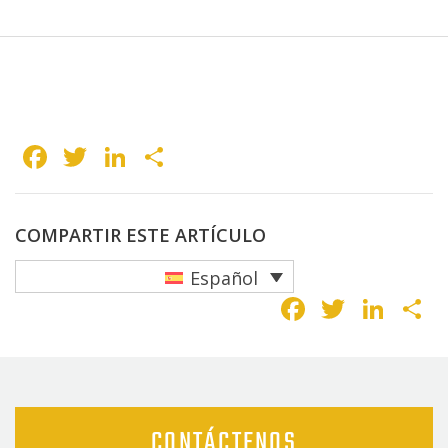
Facebook
Twitter
LinkedIn
Compartir
COMPARTIR ESTE ARTÍCULO
Español
Faceboo
Twitte
Lin
C
CONTÁCTENOS